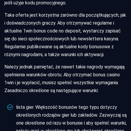
jeśli użyje kodu promocyjnego.
Taka oferta jest korzystna zarówno dla początkujących, jak
i doświadczonych graczy. Aby otrzymywać regularne i
aktualne
1win bonus code no deposit
, wystarczy zapisać
się do sieci społecznościowych lub newslettera kasyna.
Regularnie publikowane są aktualne kody bonusowe z
różnymi nagrodami, a także warunki ich aktywacji.
Należy jednak pamiętać, że nawet takie nagrody wymagają
spełnienia warunków obrotu. Aby otrzymać
bonus casino
1win
i je wypłacić, musisz spełnić wszystkie wymagania.
Zasadniczo określone są następujące warunki:
lista gier. Większość bonusów tego typu dotyczy
określonych rodzajów gier lub zakładów. Zazwyczaj są
one określone od razu w bonusie i aby spełnić warunki,
należy grać w określone gry lub obstawiać określone