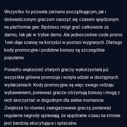
Wszystko to pozwala zarówno początkującym, jak i
doświadczonym graczom cieszyć się czasem spędzonym
na platformie gier. Będziesz mógł grać całkowicie za
darmo, tak jak w trybie demo. Ale jednocześnie
code promo
1win
daje szansę na korzyści w postaci wygranych. Dlatego
kody promocyjne i podobne bonusy są szczególnie
popularne.
Ponadto większość stałych graczy wykorzystała już
wszystkie główne promocje i wzięła udział w dostępnych
wydarzeniach. Kody promocyjne są więc swego rodzaju
wybawieniem, ponieważ gracze otrzymują bonusy i mogą z
nich skorzystać w dogodnym dla siebie momencie.
Zwiększa to również zaangażowanie graczy, ponieważ
regularne nagrody sprawiają, że spędzanie czasu na stronie
jest bardziej ekscytujące i opłacalne.