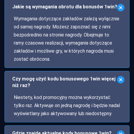
Jakie są wymagania obrotu dla bonusów 1win?
Wymagania dotyczące zakładów zależą wyłącznie
od samej nagrody. Możesz zapoznać się z nimi
bezpośrednio na stronie nagrody. Obejmuje to
ramy czasowe realizacji, wymagania dotyczące
zakładów i możliwe gry, w których nagroda musi
zostać obrócona.
Czy mogę użyć kodu bonusowego 1win więcej
niż raz?
Niestety, kod promocyjny można wykorzystać
tylko raz. Aktywuje on jedną nagrodę i będzie nadal
wyświetlany jako aktywowany lub niedostępny.
Gdzie znajdę aktualne kody bonusowe 1win?