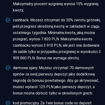
Maksymalny procent wygranej wynosi 15% wygranej
kwoty;
cashback. Możesz otrzymać do 30% zwrotu gotówki,
jeśli przegrasz określoną kwotę w zakładach w ciągu
ostatniego tygodnia. Minimalna kwota, jaką można
przegrać, wynosi 7 820 PLN. Maksymalna kwota
cashbacku wynosi 3 910 PLN, ale jest ona dodawana
do salda tylko w przypadku przegranej w wysokości 3
909 060 PLN. Bonus nie wymaga obrotu;
darmowe spiny. Możesz otrzymać 70 darmowych
spinów za swój pierwszy depozyt jako dodatkową
nagrodę do bonusu powitalnego. Aby go aktywować,
musisz wpłacić 125 PLN jako pierwszy depozyt, a
bonus można obrócić tylko w określonych grach;
kod promocyjny. Za
1win bonus code no deposit