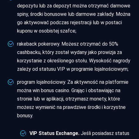
depozytu lub za depozyt można otrzymać darmowe
spiny, środki bonusowe lub darmowe zakłady. Można
go aktywować podczas rejestracji lub w postaci
kuponu w osobistej szafce;
rakeback pokerowy. Możesz otrzymać do 50%
cashbacku, który został wydany jako prowizja za
korzystanie z określonego stołu. Wysokość nagrody
zależy od statusu VIP w programie lojalnościowym;
program lojalnościowy. Za aktywność na platformie
można
win bonus casino
. Grając i obstawiając na
stronie lub w aplikacji, otrzymasz monety, które
możesz wymienić na prawdziwe środki i korzystne
bonusy.
VIP Status Exchange.
Jeśli posiadasz status