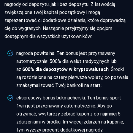
nagrody od depozytu, jak i bez depozytu. Z łatwością
zwiększą one twój kapitał początkowy i mogą
zaprezentować ci dodatkowe działania, które doprowadzą
cię do wygranych. Następnie przyjrzyjmy się opcjom
dostępnym dla wszystkich użytkowników:
nagroda powitalna.
Ten bonus jest przyznawany
automatycznie: 500% dla walut tradycyjnych lub
aż
600% dla depozytów w kryptowalutach
. Środki
są rozdzielone na cztery pierwsze wpłaty, co pozwala
zmaksymalizować Twój bankroll na start
;
ekspresowy bonus bukmacherski. Ten
bonus sport
1win
jest przyznawany automatycznie. Aby go
otrzymać, wystarczy zebrać kupon z co najmniej 5
zdarzeniami w środku. Im więcej zdarzeń na kuponie,
tym wyższy procent dodatkowej nagrody.