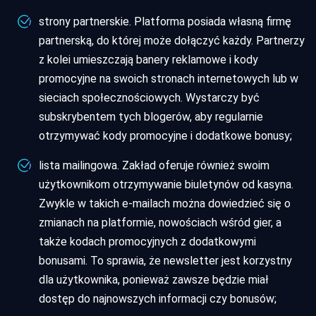
strony partnerskie. Platforma posiada własną firmę
partnerską, do której może dołączyć każdy. Partnerzy
z kolei umieszczają banery reklamowe i kody
promocyjne na swoich stronach internetowych lub w
sieciach społecznościowych. Wystarczy być
subskrybentem tych blogerów, aby regularnie
otrzymywać kody promocyjne i dodatkowe bonusy;
lista mailingowa. Zakład oferuje również swoim
użytkownikom otrzymywanie biuletynów od kasyna.
Zwykle w takich e-mailach można dowiedzieć się o
zmianach na platformie, nowościach wśród gier, a
także kodach promocyjnych z dodatkowymi
bonusami. To sprawia, że newsletter jest korzystny
dla użytkownika, ponieważ zawsze będzie miał
dostęp do najnowszych informacji czy bonusów;