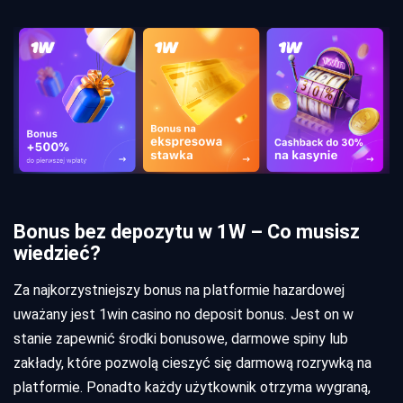
Bonus bez depozytu w 1W – Co musisz
wiedzieć?
Za najkorzystniejszy bonus na platformie hazardowej
uważany jest
1win casino no deposit bonus
. Jest on w
stanie zapewnić środki bonusowe, darmowe spiny lub
zakłady, które pozwolą cieszyć się darmową rozrywką na
platformie. Ponadto każdy użytkownik otrzyma wygraną,