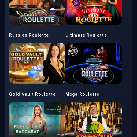
Russian Roulette
Ultimate Roulette
Gold Vault Roulette
Mega Roulette