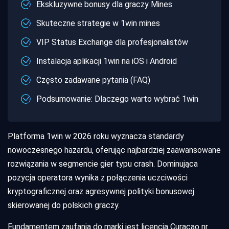
Ekskluzywne bonusy dla graczy Mines
Skuteczne strategie w 1win mines
VIP Status Exchange dla profesjonalistów
Instalacja aplikacji 1win na iOS i Android
Często zadawane pytania (FAQ)
Podsumowanie: Dlaczego warto wybrać 1win
Platforma 1win w 2026 roku wyznacza standardy
nowoczesnego hazardu, oferując najbardziej zaawansowane
rozwiązania w segmencie gier typu crash. Dominująca
pozycja operatora wynika z połączenia uczciwości
kryptograficznej oraz agresywnej polityki bonusowej
skierowanej do polskich graczy.
Fundamentem zaufania do marki jest licencja Curacao nr