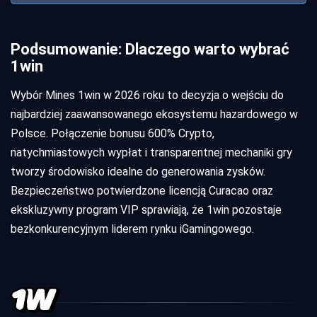
Podsumowanie: Dlaczego warto wybrać
1win
Wybór Mines 1win w 2026 roku to decyzja o wejściu do
najbardziej zaawansowanego ekosystemu hazardowego w
Polsce. Połączenie bonusu 600% Crypto,
natychmiastowych wypłat i transparentnej mechaniki gry
tworzy środowisko idealne do generowania zysków.
Bezpieczeństwo potwierdzone licencją Curacao oraz
ekskluzywny program VIP sprawiają, że 1win pozostaje
bezkonkurencyjnym liderem rynku iGamingowego.