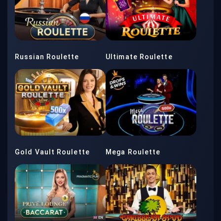
Russian Roulette
Ultimate Roulette
Gold Vault Roulette
Mega Roulette