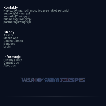
Kontakty
Napisz do nas, jeśli masz jeszcze jakieś pytania!
support@1wingry.pl
security@1wingry.pl
business@1wingry.pl
partners@1wingry.pl
Strony
Aviator
Mobile App
Casino Games
Bonuses
Login
Informacje
Privacy policy
Contact us
About us