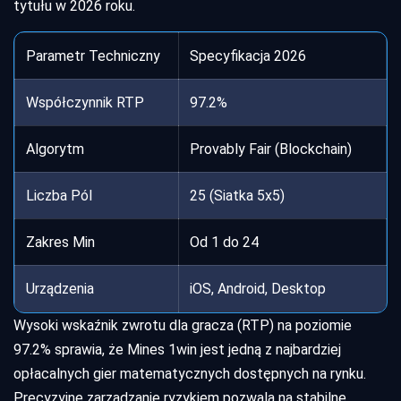
tytułu w 2026 roku.
Parametr Techniczny
Specyfikacja 2026
Współczynnik RTP
97.2%
Algorytm
Provably Fair (Blockchain)
Liczba Pól
25 (Siatka 5x5)
Zakres Min
Od 1 do 24
Urządzenia
iOS, Android, Desktop
Wysoki wskaźnik zwrotu dla gracza (RTP) na poziomie
97.2% sprawia, że Mines 1win jest jedną z najbardziej
opłacalnych gier matematycznych dostępnych na rynku.
Precyzyjne zarządzanie ryzykiem pozwala na stabilne