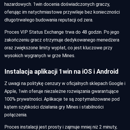
hazardowych. 1win docenia doświadczonych graczy,
oferując im natychmiastowe przywileje bez konieczności
długotrwałego budowania reputacji od zera.
Proces VIP Status Exchange trwa do 48 godzin. Po jego
zakończeniu gracz otrzymuje dedykowanego menedżera
oraz zwiększone limity wypłat, co jest kluczowe przy
wysokich wygranych w grze Mines.
Instalacja aplikacji 1win na iOS i Android
Z uwagi na politykę cenzury w oficjalnych sklepach Google i
Apple, 1win oferuje niezależne rozwiązania gwarantujące
100% prywatności. Aplikacje te są zoptymalizowane pod
kątem szybkości działania gry Mines i stabilności
połączenia.
Proces instalacji jest prosty i zajmuje mniej niż 2 minuty,