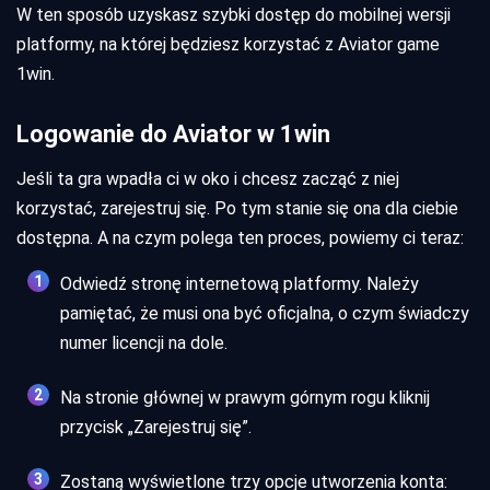
W ten sposób uzyskasz szybki dostęp do mobilnej wersji
platformy, na której będziesz korzystać z
Aviator game
1win
.
Logowanie do Aviator w 1win
Jeśli ta gra wpadła ci w oko i chcesz zacząć z niej
korzystać, zarejestruj się. Po tym stanie się ona dla ciebie
dostępna. A na czym polega ten proces, powiemy ci teraz:
Odwiedź stronę internetową platformy. Należy
pamiętać, że musi ona być oficjalna, o czym świadczy
numer licencji na dole.
Na stronie głównej w prawym górnym rogu kliknij
przycisk „Zarejestruj się”.
Zostaną wyświetlone trzy opcje utworzenia konta: