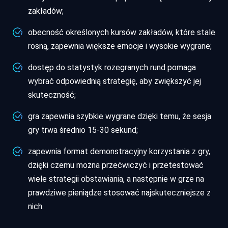
zakładów;
obecność określonych kursów zakładów, które stale
rosną, zapewnia większe emocje i wysokie wygrane;
dostęp do statystyk rozegranych rund pomaga
wybrać odpowiednią strategię, aby zwiększyć jej
skuteczność;
gra zapewnia szybkie wygrane dzięki temu, że sesja
gry trwa średnio 15-30 sekund;
zapewnia format demonstracyjny korzystania z gry,
dzięki czemu można przećwiczyć i przetestować
wiele strategii obstawiania, a następnie w grze na
prawdziwe pieniądze stosować najskuteczniejsze z
nich.