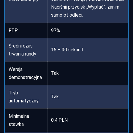
Naciśnij przycisk „Wypłać”, zanim
samolot odleci.
RTP
97%
Średni czas
15 – 30 sekund
trwania rundy
Wersja
Tak
demonstracyjna
Tryb
Tak
automatyczny
Minimalna
0,4 PLN
stawka