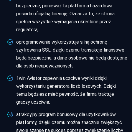
bezpieczne, ponieważ ta platforma hazardowa
posiada oficjalną licencję. Oznacza to, że strona
spełnia wszystkie wymagania określone przez
regulatora;
oprogramowanie wykorzystuje silną ochronę
szyfrowania SSL, dzięki czemu transakcje finansowe
będą bezpieczne, a dane osobowe nie będą dostępne
dla osób nieupoważnionych;
1win Aviator
zapewnia uczciwe wyniki dzięki
wykorzystaniu generatora liczb losowych. Dzięki
temu będziesz mieć pewność, że firma traktuje
graczy uczciwie;
atrakcyjny program bonusowy dla użytkowników
platformy, dzięki czemu można znacznie zwiększyć
swoje szanse na sukces poprzez zwiększenie liczby