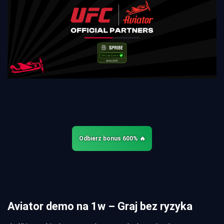
Odbierz bonus 600% 🔥
Aviator demo na 1w – Graj bez ryzyka