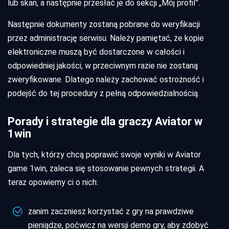
lub skan, a następnie przesłać je do sekcji „Mój profil”.
Następnie dokumenty zostaną pobrane do weryfikacji
przez administrację serwisu. Należy pamiętać, że kopie
elektroniczne muszą być dostarczone w całości i
odpowiedniej jakości, w przeciwnym razie nie zostaną
zweryfikowane. Dlatego należy zachować ostrożność i
podejść do tej procedury z pełną odpowiedzialnością.
Porady i strategie dla graczy Aviator w
1win
Dla tych, którzy chcą poprawić swoje wyniki w
Aviator
game 1win
, zaleca się stosowanie pewnych strategii. A
teraz opowiemy ci o nich:
zanim zaczniesz korzystać z gry na prawdziwe
pieniądze, poćwicz na wersji demo gry, aby zdobyć