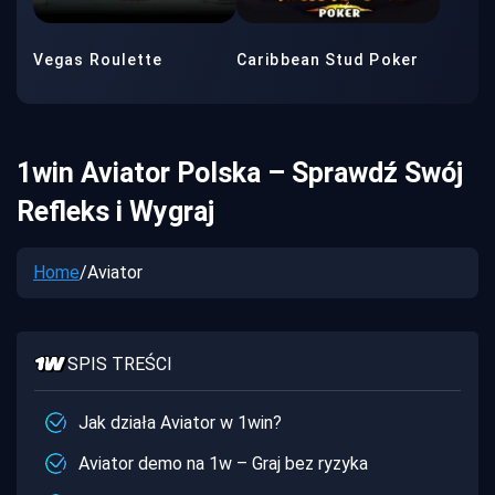
Vegas Roulette
Caribbean Stud Poker
1win Aviator Polska – Sprawdź Swój
Refleks i Wygraj
Home
/
Aviator
SPIS TREŚCI
Jak działa Aviator w 1win?
Aviator demo na 1w – Graj bez ryzyka