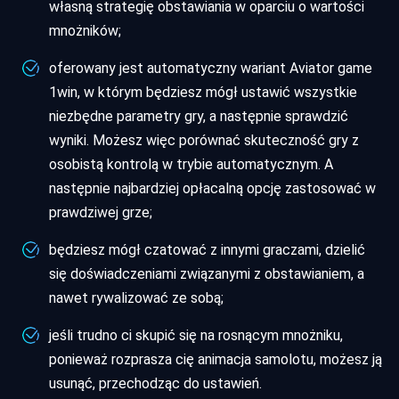
własną strategię obstawiania w oparciu o wartości
mnożników;
oferowany jest automatyczny wariant
Aviator game
1win
, w którym będziesz mógł ustawić wszystkie
niezbędne parametry gry, a następnie sprawdzić
wyniki. Możesz więc porównać skuteczność gry z
osobistą kontrolą w trybie automatycznym. A
następnie najbardziej opłacalną opcję zastosować w
prawdziwej grze;
będziesz mógł czatować z innymi graczami, dzielić
się doświadczeniami związanymi z obstawianiem, a
nawet rywalizować ze sobą;
jeśli trudno ci skupić się na rosnącym mnożniku,
ponieważ rozprasza cię animacja samolotu, możesz ją
usunąć, przechodząc do ustawień.