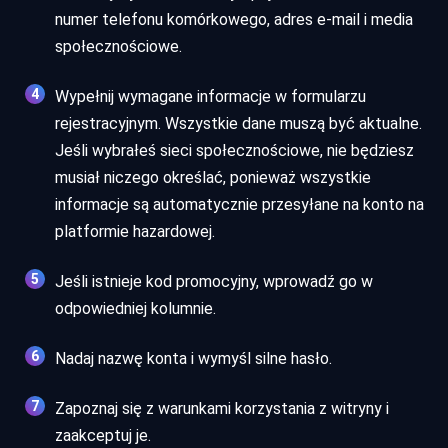
numer telefonu komórkowego, adres e-mail i media
społecznościowe.
Wypełnij wymagane informacje w formularzu
rejestracyjnym. Wszystkie dane muszą być aktualne.
Jeśli wybrałeś sieci społecznościowe, nie będziesz
musiał niczego określać, ponieważ wszystkie
informacje są automatycznie przesyłane na konto na
platformie hazardowej.
Jeśli istnieje kod promocyjny, wprowadź go w
odpowiedniej kolumnie.
Nadaj nazwę konta i wymyśl silne hasło.
Zapoznaj się z warunkami korzystania z witryny i
zaakceptuj je.