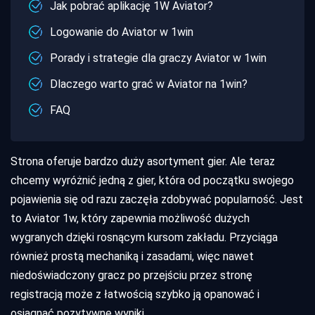
Jak pobrać aplikację 1W Aviator?
Logowanie do Aviator w 1win
Porady i strategie dla graczy Aviator w 1win
Dlaczego warto grać w Aviator na 1win?
FAQ
Strona oferuje bardzo duży asortyment gier. Ale teraz
chcemy wyróżnić jedną z gier, która od początku swojego
pojawienia się od razu zaczęła zdobywać popularność. Jest
to
Aviator 1w
, który zapewnia możliwość dużych
wygranych dzięki rosnącym kursom zakładu. Przyciąga
również prostą mechaniką i zasadami, więc nawet
niedoświadczony gracz po przejściu przez stronę
registracją może z łatwością szybko ją opanować i
osiągnąć pozytywne wyniki.