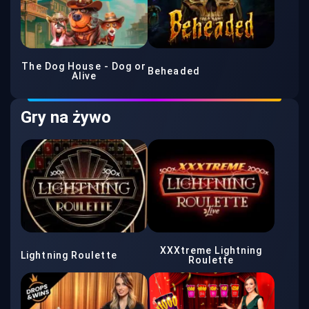
The Dog House - Dog or
Beheaded
Alive
Gry na żywo
XXXtreme Lightning
Lightning Roulette
Roulette