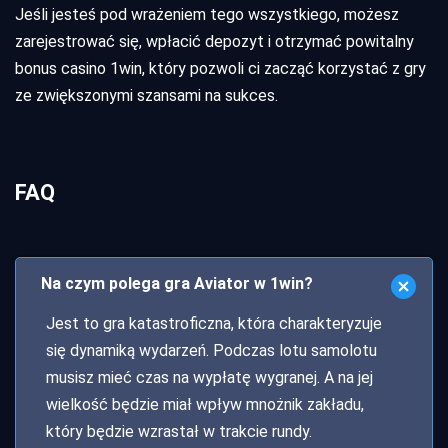
Jeśli jesteś pod wrażeniem tego wszystkiego, możesz
zarejestrować się, wpłacić depozyt i otrzymać powitalny
bonus casino 1win
, który pozwoli ci zacząć korzystać z gry
ze zwiększonymi szansami na sukces.
FAQ
Na czym polega gra Aviator w 1win?
Jest to gra katastroficzna, która charakteryzuje
się dynamiką wydarzeń. Podczas lotu samolotu
musisz mieć czas na wypłatę wygranej. A na jej
wielkość będzie miał wpływ mnożnik zakładu,
który będzie wzrastał w trakcie rundy.