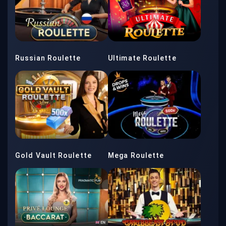
Russian Roulette
Ultimate Roulette
Gold Vault Roulette
Mega Roulette