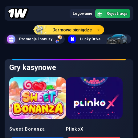
Logowanie
Rejestracja
Darmowe pieniądze
Promocje i bonusy
Lucky Drive
Gry kasynowe
Sweet Bonanza
PlinkoX